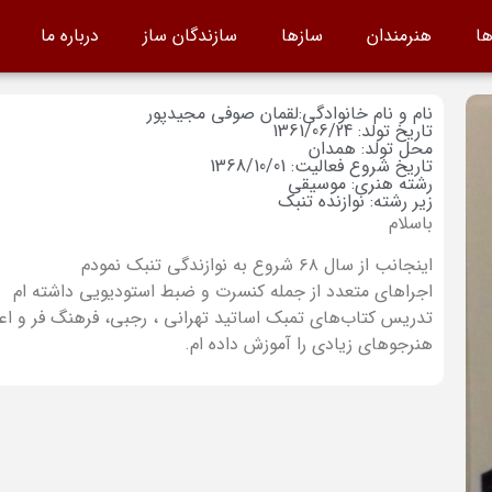
ها
هنرمندان
سازها
سازندگان ساز
درباره ما
نام و نام خانوادگی:لقمان صوفی مجیدپور
تاریخ تولد: 1361/06/24
محل تولد: همدان
تاریخ شروع فعالیت: 1368/10/01
رشته هنری: موسیقی
زیر رشته: نوازنده تنبک
باسلام
اینجانب از سال ۶۸ شروع به نوازندگی تنبک نمودم
اجراهای متعدد از جمله کنسرت و ضبط استودیویی داشته ام
تدریس کتاب‌های تمبک اساتید تهرانی ، رجبی، فرهنگ فر و اعیا
هنرجوهای زیادی را آموزش داده ام.