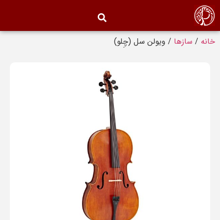
خانه
/
سازها
/ ویولن سل (چِلو)