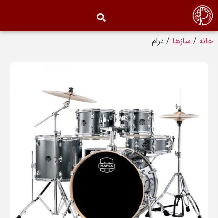
خانه
/
سازها
/ درام